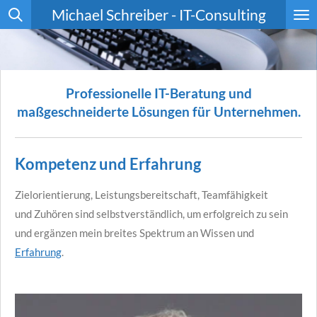
Michael Schreiber - IT-Consulting
Zum
Hauptinhalt
springen
Professionelle IT-Beratung und
maßgeschneiderte Lösungen für Unternehmen.
Kompetenz und Erfahrung
Zielorientierung,
Leistungsbereitschaft,
Teamfähigkeit
und
Zuhören sind selbstverständlich, um erfolgreich zu sein
und ergänzen mein breites Spektrum an Wissen und
Erfahrung
.