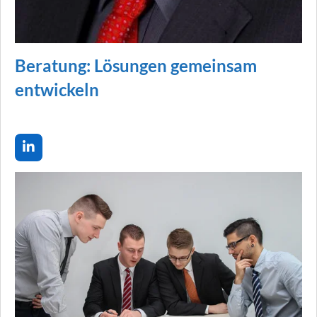
Beratung: Lösungen gemeinsam
entwickeln
L
i
n
k
e
d
I
n